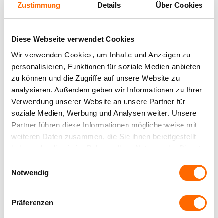
Zustimmung
Details
Über Cookies
Maksymalna wysokość
Hebeschiebetüren
aus PVC mit
5000 mm
AluClip
Diese Webseite verwendet Cookies
Lamele
Wir verwenden Cookies, um Inhalte und Anzeigen zu
Hebeschiebetüren
Aluminiowe (kształt Z)
aus Holz
personalisieren, Funktionen für soziale Medien anbieten
zu können und die Zugriffe auf unsere Website zu
Szerokość lameli
Hebeschiebetüren
analysieren. Außerdem geben wir Informationen zu Ihrer
aus Aluminium
93 mm
Verwendung unserer Website an unsere Partner für
soziale Medien, Werbung und Analysen weiter. Unsere
Falttüren
Uchwyty ścienne
Partner führen diese Informationen möglicherweise mit
PSK-
weiteren Daten zusammen, die Sie ihnen bereitgestellt
F-US-120
Türen
haben oder die sie im Rahmen Ihrer Nutzung der Dienste
Uchwyty szyny górnej
gesammelt haben.
Einwilligungsauswahl
PSK-
Notwendig
F-USG
Türen
aus
Obrót lameli
Holz
Präferenzen
90°
Rollläden