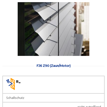
Haustüren
Eingangstüren
Kunststofftüren
Kunststofftüren
mit AluClip
Aluminiumtüren
Nebeneingangstür
FJ6 Z90 (Zaun/Motor)
Balkontür
Balkontür
Kunststoff
Balkontüren
Schallschutz
aus
Kunststoff
nicht zutreffend