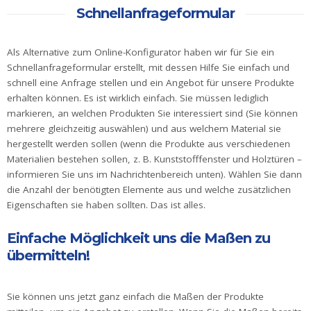
Schnellanfrageformular
Haustüren
Eingangstüren
Als Alternative zum Online-Konfigurator haben wir für Sie ein
Schnellanfrageformular erstellt, mit dessen Hilfe Sie einfach und
Kunststofftüren
schnell eine Anfrage stellen und ein Angebot für unsere Produkte
erhalten können. Es ist wirklich einfach. Sie müssen lediglich
Kunststofftüren
mit AluClip
markieren, an welchen Produkten Sie interessiert sind (Sie können
mehrere gleichzeitig auswählen) und aus welchem ​​Material sie
Aluminiumtüren
hergestellt werden sollen (wenn die Produkte aus verschiedenen
Materialien bestehen sollen, z. B. Kunststofffenster und Holztüren –
Nebeneingangstür
informieren Sie uns im Nachrichtenbereich unten). Wählen Sie dann
die Anzahl der benötigten Elemente aus und welche zusätzlichen
Balkontür
Eigenschaften sie haben sollten. Das ist alles.
Balkontür
Einfache Möglichkeit uns die Maßen zu
Kunststoff
übermitteln!
Balkontüren
aus
Sie können uns jetzt ganz einfach die Maßen der Produkte
Kunststoff