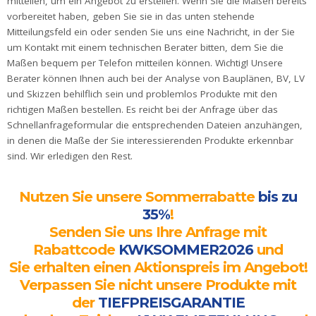
mitteilen, um ein Angebot zu erstellen. Wenn Sie die Maßen bereits
mit AluClip
vorbereitet haben, geben Sie sie in das unten stehende
Mitteilungsfeld ein oder senden Sie uns eine Nachricht, in der Sie
Balkontüren
aus
um Kontakt mit einem technischen Berater bitten, dem Sie die
Kunststoff
Maßen bequem per Telefon mitteilen können. Wichtig! Unsere
ultramatt
Berater können Ihnen auch bei der Analyse von Bauplänen, BV, LV
und Skizzen behilflich sein und problemlos Produkte mit den
Balkontüren
richtigen Maßen bestellen. Es reicht bei der Anfrage über das
aus Holz
Schnellanfrageformular die entsprechenden Dateien anzuhängen,
in denen die Maße der Sie interessierenden Produkte erkennbar
Denkmalschutztüren
sind. Wir erledigen den Rest.
Balkontüren
aus
Nutzen Sie unsere Sommerrabatte
bis zu
Aluminium
35%
!
Senden Sie uns Ihre Anfrage mit
Terrassentür
Rabattcode
KWKSOMMER2026
und
Sie erhalten einen Aktionspreis im Angebot!
Hebeschiebetür
Verpassen Sie nicht unsere Produkte mit
Hebeschiebetür
der
TIEFPREISGARANTIE
Kunststoff