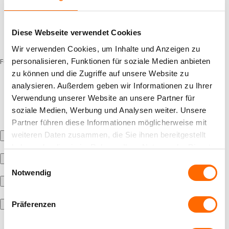
Wünschen Sie sich einen ungefähren Kostenvoranschlag für die
Montage von Elementen?
Diese Webseite verwendet Cookies
Wir verwenden Cookies, um Inhalte und Anzeigen zu
personalisieren, Funktionen für soziale Medien anbieten
Fügen Sie Baupläne, Grundrisse, LV oder Skizze hinzu:
zu können und die Zugriffe auf unsere Website zu
analysieren. Außerdem geben wir Informationen zu Ihrer
ja
Verwendung unserer Website an unsere Partner für
nein
soziale Medien, Werbung und Analysen weiter. Unsere
Partner führen diese Informationen möglicherweise mit
weiteren Daten zusammen, die Sie ihnen bereitgestellt
haben oder die sie im Rahmen Ihrer Nutzung der Dienste
gesammelt haben.
Einwilligungsauswahl
Notwendig
Präferenzen