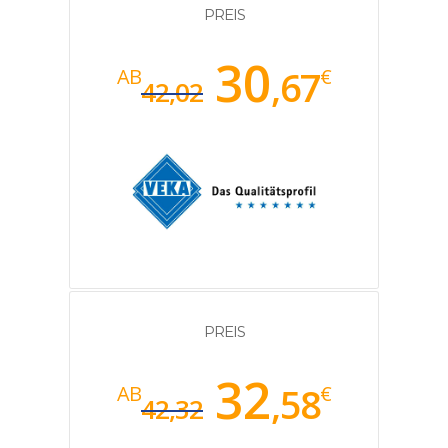
PREIS
30
,67
AB
€
42,02
PREIS
32
,58
AB
€
42,32