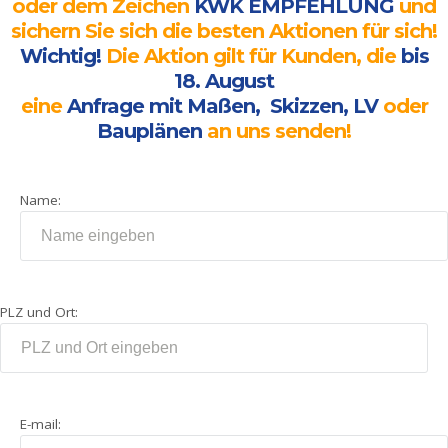
oder dem Zeichen
KWK EMPFEHLUNG
und
sichern Sie sich die besten Aktionen für sich!
Hebeschiebetüren
aus PVC mit
Wichtig!
Die Aktion gilt für Kunden, die
bis
AluClip
18. August
eine
Anfrage mit Maßen,
Skizzen, LV
oder
Hebeschiebetüren
Bauplänen
an uns senden!
aus Holz
Hebeschiebetüren
aus Aluminium
Name:
Falttüren
PSK-
Türen
PLZ und Ort:
PSK-
Türen
aus
Holz
E-mail:
Rollläden