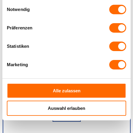
gesammelt haben.
Einwilligungsauswahl
Notwendig
Präferenzen
Online-Konfigurator
Statistiken
Füllen Sie unseren einfachen Online-Konfigurator aus
und Sie bekommen ein Angebot innerhalb von 24
Marketing
Stunden. Wählen Sie Ihren gewünschten Fenstertyp oder
Türtyp, Öffnungsarten, Farben, Materialien für Rahmen
und Glas, Wärmedämmung und Einbruchschutz. In jeder
Phase des Konfigurators können Sie unsere Beratung
Alle zulassen
bei der Auswahl der richtigen Materialien beanspruchen.
Auswahl erlauben
KLICKEN