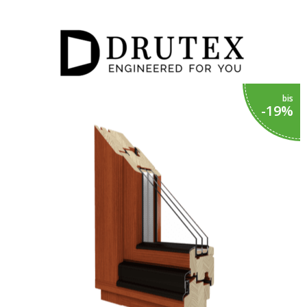
Haustüren
Eingangstüren
Kunststofftüren
Kunststofftüren
bis
-19%
mit AluClip
Aluminiumtüren
Nebeneingangstür
Balkontür
Drutex Softline 68
Balkontür
Kunststoff
Balkontüren
aus
Kunststoff