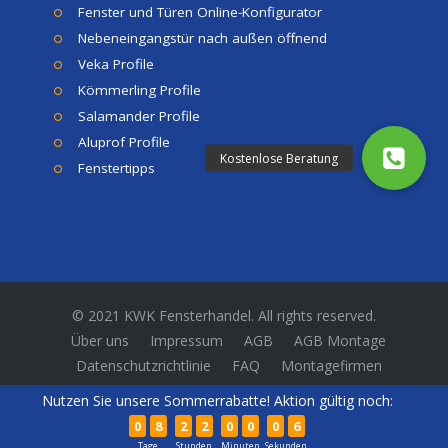
Fenster und Türen Online-Konfigurator
Nebeneingangstür nach außen öffnend
Veka Profile
Kömmerling Profile
Salamander Profile
Aluprof Profile
Fenstertipps
© 2021 KWK Fensterhandel. All rights reserved.
Über uns
Impressum
AGB
AGB Montage
Datenschutzrichtlinie
FAQ
Montagefirmen
Nutzen Sie unsere Sommerrabatte! Aktion gültig noch:
0
8
2
2
0
0
0
6
Tage
Stunden
Minuten
Sekunden