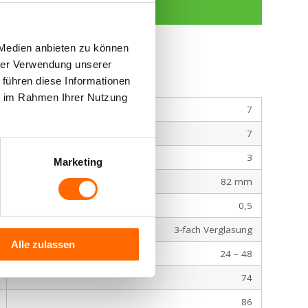
Kostenloses Angebot
 Medien anbieten zu können
nitt
hrer Verwendung unserer
 führen diese Informationen
ie im Rahmen Ihrer Nutzung
7
7
3
Marketing
82 mm
0,5
3-fach Verglasung
Alle zulassen
24 – 48
74
86