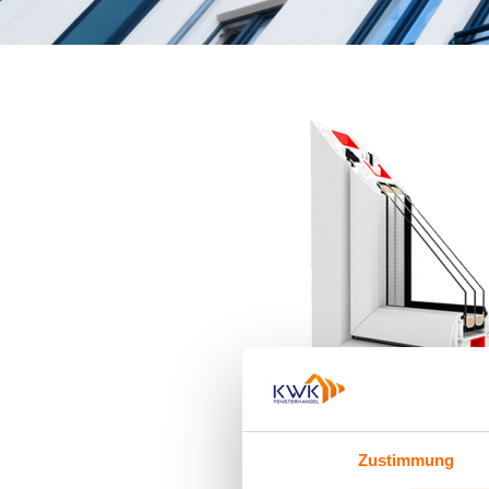
Haustüren
Eingangstüren
Kunststofftüren
Kunststofftüren
mit AluClip
Aluminiumtüren
Nebeneingangstür
Balkontür
Balkontür
Kunststoff
Balkontüren
aus
Zustimmung
Kunststoff