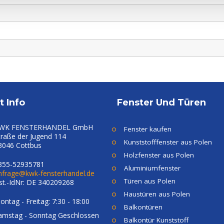
t Info
Fenster Und Türen
WK FENSTERHANDEL GmbH
Fenster kaufen
traße der Jugend 114
Kunststofffenster aus Polen
3046 Cottbus
Holzfenster aus Polen
355-52935781
Aluminiumfenster
nfrage@kwk-fensterhandel.de
Türen aus Polen
st.-IdNr: DE 340209268
Haustüren aus Polen
ontag - Freitag: 7:30 - 18:00
Balkontüren
amstag - Sonntag Geschlossen
Balkontür Kunststoff