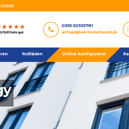
HLOSSEN
0355-52935781
anfrage@kwk-fensterhandel.de
0 / 5,00 Sehr gut
ren
Rollläden
Online-Konfigurator
Ra
gy