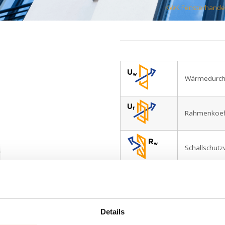
KWK Fensterhande
Wärmedurchg
Rahmenkoeff
Schallschutz
Sicherheitsb
Details