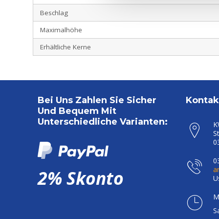
Beschlag
Hebeschiebetüren
aus PVC mit
Maximalhöhe
AluClip
Erhältliche Kerne
Hebeschiebetüren
aus Holz
Hebeschiebetüren
aus Aluminium
Bei Uns Zahlen Sie Sicher
Kontak
Und Bequem Mit
Falttüren
Unterschiedliche Varianten:
K
S
PSK-
0
Türen
0
PSK-
a
2% Skonto
Türen
U
aus
Holz
M
S
Rollläden