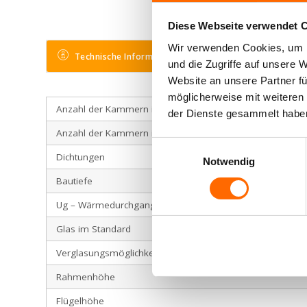
mit AluClip
Diese Webseite verwendet 
Balkontüren
aus
Wir verwenden Cookies, um I
Technische Informationen
Farben
Kunststoff
und die Zugriffe auf unsere 
ultramatt
Website an unsere Partner fü
möglicherweise mit weiteren
Balkontüren
Anzahl der Kammern im Rahmen
der Dienste gesammelt habe
aus Holz
Anzahl der Kammern im Flügel
Denkmalschutztüren
Einwilligungsauswahl
Dichtungen
Notwendig
Balkontüren
Bautiefe
aus
Aluminium
Ug – Wärmedurchgangskoeffizient für Glasscheiben
Glas im Standard
Terrassentür
Verglasungsmöglichkeiten
Hebeschiebetür
Rahmenhöhe
Hebeschiebetür
Kunststoff
Flügelhöhe