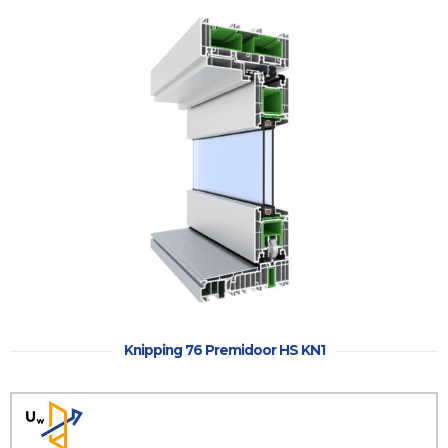
Haustüren
Eingangstüren
Kunststofftüren
Kunststofftüren
mit AluClip
Aluminiumtüren
Nebeneingangstür
Balkontür
Balkontür
Kunststoff
Knipping 76 Premidoor HS KN1
Balkontüren
aus
Kunststoff