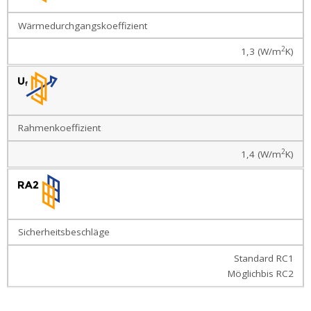
mit AluClip
Wärmedurchgangskoeffizient
Balkontüren
aus
2
1,3 (W/m
K)
Kunststoff
ultramatt
Balkontüren
aus Holz
Rahmenkoeffizient
Denkmalschutztüren
2
1,4 (W/m
K)
Balkontüren
aus
Aluminium
Sicherheitsbeschläge
Terrassentür
Standard RC1
Hebeschiebetür
Möglichbis RC2
Hebeschiebetür
Kunststoff