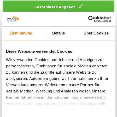
Kostenloses Angebot
Hebeschiebetüren
aus PVC mit
AluClip
Technische Informationen
Farben
Hebeschiebetüren
Zustimmung
Details
Über Cookies
aus Holz
Ornamentverglasung
Querschnitt
Hebeschiebetüren
aus Aluminium
Diese Webseite verwendet Cookies
Bautiefe
Wir verwenden Cookies, um Inhalte und Anzeigen zu
Falttüren
personalisieren, Funktionen für soziale Medien anbieten
179
zu können und die Zugriffe auf unsere Website zu
PSK-
Türen
Ug – Wärmedurchgangskoeffizient für Glasscheiben
analysieren. Außerdem geben wir Informationen zu Ihrer
Verwendung unserer Website an unsere Partner für
1,1
PSK-
soziale Medien, Werbung und Analysen weiter. Unsere
Türen
Partner führen diese Informationen möglicherweise mit
Glas im Standard
aus
weiteren Daten zusammen, die Sie ihnen bereitgestellt
Holz
3-fach Verglasung
haben oder die sie im Rahmen Ihrer Nutzung der Dienste
gesammelt haben.
Rollläden