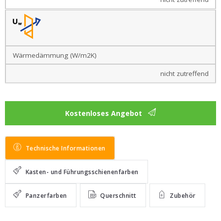
mit AluClip
Balkontüren
aus
Kunststoff
ultramatt
Wärmedämmung (W/m2K)
Balkontüren
nicht zutreffend
aus Holz
Denkmalschutztüren
Kostenloses Angebot
Balkontüren
aus
Aluminium
Technische Informationen
Terrassentür
Kasten- und Führungsschienenfarben
Hebeschiebetür
Panzerfarben
Querschnitt
Zubehör
Hebeschiebetür
Kunststoff