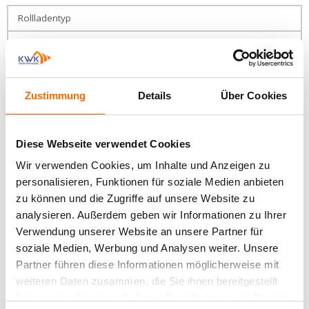
Rollladentyp
Hebeschiebetüren
aus PVC mit
Vorsatzrollladen
AluClip
Maße der Kasten
Hebeschiebetüren
aus Holz
Zustimmung
Details
Über Cookies
ST2000-137 (137×137 mm), ST2000-150 (150×150 mm),
ST2000-165 (165×165 mm), ST2000-180 (180×180 mm),
Hebeschiebetüren
ST2000-205 (205×205 mm)
aus Aluminium
Diese Webseite verwendet Cookies
Maximale Länge für Lamellen
Falttüren
Wir verwenden Cookies, um Inhalte und Anzeigen zu
2500 mm – PA39, 3000 mm – PA45, 3700 mm – PA52, 1600
personalisieren, Funktionen für soziale Medien anbieten
PSK-
mm – PCV37, 3000 mm – PCV52
zu können und die Zugriffe auf unsere Website zu
Türen
analysieren. Außerdem geben wir Informationen zu Ihrer
Model des Kastens
Verwendung unserer Website an unsere Partner für
PSK-
soziale Medien, Werbung und Analysen weiter. Unsere
ALU
Türen
aus
Partner führen diese Informationen möglicherweise mit
Moskitonetz
Holz
weiteren Daten zusammen, die Sie ihnen bereitgestellt
haben oder die sie im Rahmen Ihrer Nutzung der Dienste
JA (ST-2000 + MKT)
Rollläden