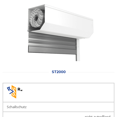
Haustüren
Eingangstüren
Kunststofftüren
Kunststofftüren
mit AluClip
Aluminiumtüren
Nebeneingangstür
ST2000
Balkontür
Balkontür
Kunststoff
Balkontüren
Schallschutz
aus
Kunststoff
nicht zutreffend