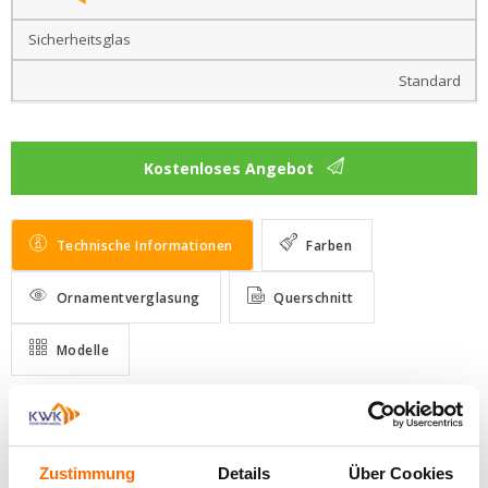
Hebeschiebetüren
Sicherheitsglas
aus PVC mit
AluClip
Standard
Hebeschiebetüren
aus Holz
Kostenloses Angebot
Hebeschiebetüren
aus Aluminium
Technische Informationen
Farben
Falttüren
Ornamentverglasung
Querschnitt
PSK-
Türen
Modelle
PSK-
Türen
aus
Anzahl der Kammern im Rahmen
Holz
Zustimmung
Details
Über Cookies
6
Rollläden