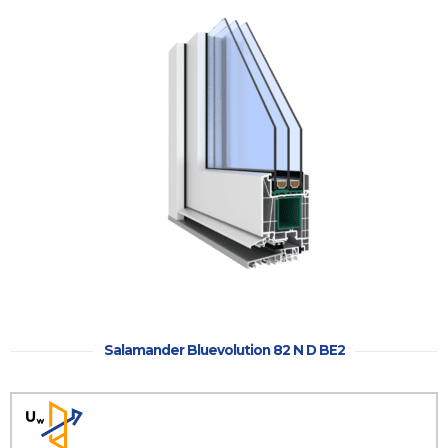
Haustüren
Eingangstüren
Kunststofftüren
Kunststofftüren
mit AluClip
Aluminiumtüren
Nebeneingangstür
Balkontür
Balkontür
Kunststoff
Salamander Bluevolution 82 N D BE2
Balkontüren
aus
Kunststoff