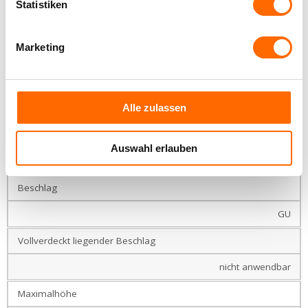
24 – 52
Statistiken
Rahmenhöhe
Marketing
73
Andere Rahmenhöhen
83
Alle zulassen
Flügelhöhe
Auswahl erlauben
115
Beschlag
GU
Vollverdeckt liegender Beschlag
nicht anwendbar
Maximalhöhe