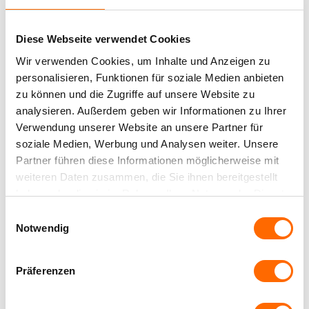
Anzahl der Kammern im Flügel
Online-
Diese Webseite verwendet Cookies
Konfigurator
5
Wir verwenden Cookies, um Inhalte und Anzeigen zu
Rabattaktionen
Dichtungen
personalisieren, Funktionen für soziale Medien anbieten
zu können und die Zugriffe auf unsere Website zu
Fenstereinbau
3
analysieren. Außerdem geben wir Informationen zu Ihrer
Bautiefe
Verwendung unserer Website an unsere Partner für
soziale Medien, Werbung und Analysen weiter. Unsere
82
Partner führen diese Informationen möglicherweise mit
weiteren Daten zusammen, die Sie ihnen bereitgestellt
Ug
haben oder die sie im Rahmen Ihrer Nutzung der Dienste
0,5
gesammelt haben.
Einwilligungsauswahl
Notwendig
Glas im Standard
3-fach Verglasung
Präferenzen
Verglasungsmöglichkeiten