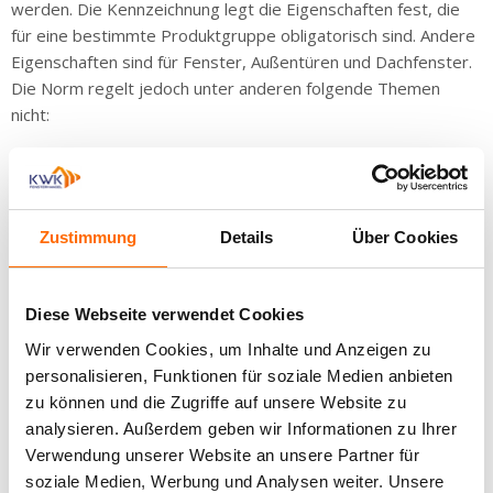
mit AluClip
werden. Die Kennzeichnung legt die Eigenschaften fest, die
für eine bestimmte Produktgruppe obligatorisch sind. Andere
Balkontüren
Eigenschaften sind für Fenster, Außentüren und Dachfenster.
aus
Die Norm regelt jedoch unter anderen folgende Themen
Kunststoff
nicht:
ultramatt
Konstruktion von Fenstern und Türen
Balkontüren
Materialien
aus Holz
Abmessungen
Form
Denkmalschutztüren
Zustimmung
Details
Über Cookies
Diese Eigenschaften sind in der technologischen
Balkontüren
Dokumentation der einzelnen Hersteller enthalten.
aus
Diese Webseite verwendet Cookies
Aluminium
Die Normen empfehlen, dass eine
CE-Kennzeichnung
Wir verwenden Cookies, um Inhalte und Anzeigen zu
sichtbar, leserlich und dauerhaft an einer der folgenden
Terrassentür
personalisieren, Funktionen für soziale Medien anbieten
Stellen angebracht ist:
zu können und die Zugriffe auf unsere Website zu
Hebeschiebetür
analysieren. Außerdem geben wir Informationen zu Ihrer
beliebiger Teil des Produkts
Verwendung unserer Website an unsere Partner für
Hebeschiebetür
auf einem beigefügten Etikett
Kunststoff
soziale Medien, Werbung und Analysen weiter. Unsere
auf der Verpackung des Produkts