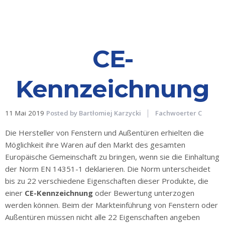
Haustüren
Eingangstüren
CE-
Kunststofftüren
Kunststofftüren
Kennzeichnung
mit AluClip
Aluminiumtüren
11 Mai 2019
Posted by
Bartłomiej Karzycki
Fachwoerter C
Nebeneingangstür
Die Hersteller von Fenstern und Außentüren erhielten die
Möglichkeit ihre Waren auf den Markt des gesamten
Balkontür
Europäische Gemeinschaft zu bringen, wenn sie die Einhaltung
Balkontür
der Norm EN 14351-1 deklarieren. Die Norm unterscheidet
Kunststoff
bis zu 22 verschiedene Eigenschaften dieser Produkte, die
einer
CE-Kennzeichnung
oder Bewertung unterzogen
Balkontüren
werden können. Beim der Markteinführung von Fenstern oder
aus
Außentüren müssen nicht alle 22 Eigenschaften angeben
Kunststoff