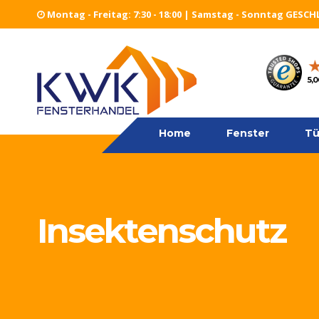
Montag - Freitag: 7:30 - 18:00 | Samstag - Sonntag GESC
Home
Fenster
5,0
Kunststofffenster
Kunststofffenster
Home
Fenster
Tü
mit AluClip
Kunststofffenster
ultramatt
Holzfenster
Insektenschutz
Denkmalschutzfenster
Aluminiumfenster
Türen