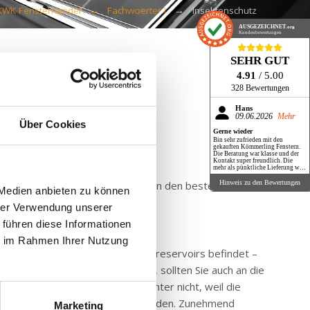
KWK Fensterhandel
Fachwoerter I
Insektenschutz
AUSGEZEICHNET
.org
Kundenbewertungen
SEHR GUT
4.91
/ 5.00
328 Bewertungen
Hans
09.06.2026
Mehr
Über Cookies
Gerne wieder
Bin sehr zufrieden mit den
gekauften Kömmerling Fenstern.
Die Beratung war klasse und der
Kontakt super freundlich. Die
mehr als pünktliche Lieferung war
ebenfalls sehr angenehm. Ich kann
KWK Fensterhandel nur
Nähe unseres Ohrs erschien. Es kann den besten Schlaf
Hinweis zu den Bewertungen
 Medien anbieten zu können
empfehlen.
laden mit
Insektenschutz
.
hrer Verwendung unserer
 führen diese Informationen
ie im Rahmen Ihrer Nutzung
er Haus in der Nähe von Wasserreservoirs befindet –
iese Art von Rollladen brauchen, sollten Sie auch an die
 auch ihre Eier gefrieren im Winter nicht, weil die
uchen und sie immer lästiger werden. Zunehmend
Marketing