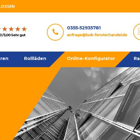
HLOSSEN
0355-52935781
anfrage@kwk-fensterhandel.de
0 / 5,00 Sehr gut
ren
Rollläden
Online-Konfigurator
Ra