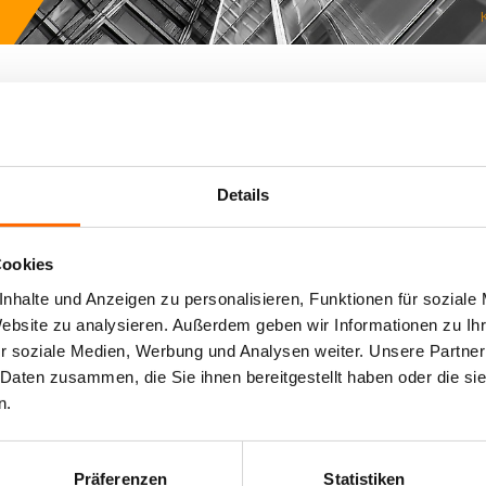
Insektenschutz
Details
I
Cookies
tten alle ein Problem mit dem Einschlafen, als eine Mücke in der 
nhalte und Anzeigen zu personalisieren, Funktionen für soziale
 unserem Angebot als Ergänzung zu den Fenstern auch Aufsatzroll
Website zu analysieren. Außerdem geben wir Informationen zu I
r soziale Medien, Werbung und Analysen weiter. Unsere Partner
 Daten zusammen, die Sie ihnen bereitgestellt haben oder die s
n wir in kurzen Nächten noch mehr Ruhe brauchen. Wenn sich uns
n.
n Umstand mit Rollladen sichern. Wenn Sie Zweifel haben, ob Sie d
ten im Frühjahr immer mehr Insekten auf. Sowohl die Insekten als
artet, dass immer mehr Insekten auf unserem Breitengrad aufta
Präferenzen
Statistiken