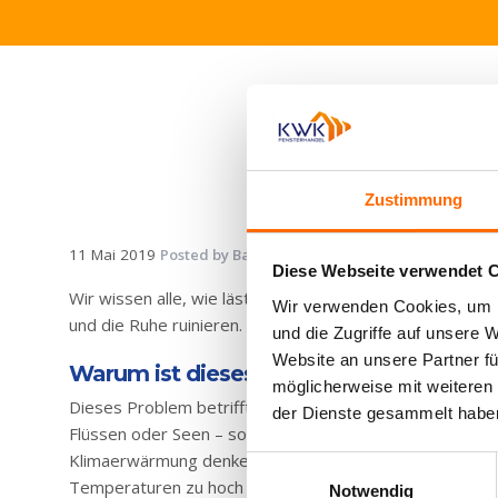
Haustüren
Eingangstüren
Kunststofftüren
Kunststofftüren
mit AluClip
Zustimmung
Aluminiumtüren
11 Mai 2019
Posted by
Bartłomiej Karzycki
Fachwoerter 
Diese Webseite verwendet 
Nebeneingangstür
Wir wissen alle, wie lästig Insekten sein können. Wir ha
Wir verwenden Cookies, um I
Balkontür
und die Ruhe ruinieren. Aus diesem Grund finden Sie in
und die Zugriffe auf unsere 
Website an unsere Partner fü
Balkontür
Warum ist dieses Problem so wichtig?
möglicherweise mit weiteren
Kunststoff
Dieses Problem betrifft uns besonders im Sommer, wen
der Dienste gesammelt habe
Flüssen oder Seen – sollten wir unsere Fenster für diese
Balkontüren
aus
Klimaerwärmung denken. Da die Winter milder werden, tre
Einwilligungsauswahl
Kunststoff
Temperaturen zu hoch sind. Aus diesem Grund wird erw
Notwendig