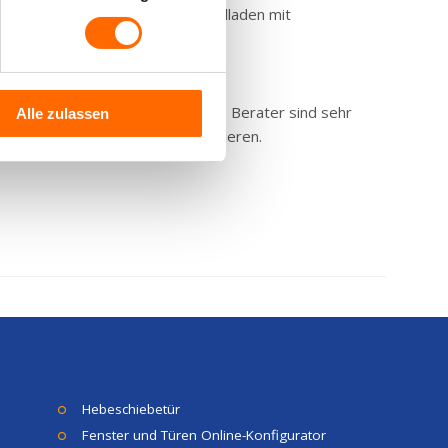
lafen sicher zu fühlen. Aufsatzrollladen mit
kten gerne behilflich ist. Unsere Berater sind sehr
Alle zulassen
n Produkte fachgerecht zu installieren.
Hebeschiebetür
Fenster und Türen Online-Konfigurator