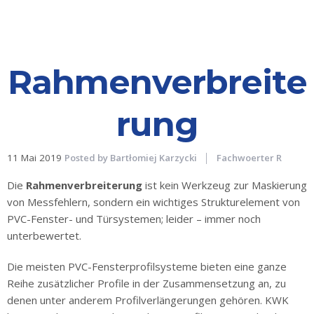
Haustüren
Eingangstüren
Rahmenverbreite
Kunststofftüren
Kunststofftüren
rung
mit AluClip
Aluminiumtüren
11 Mai 2019
Posted by
Bartłomiej Karzycki
Fachwoerter R
Nebeneingangstür
Die
Rahmenverbreiterung
ist kein Werkzeug zur Maskierung
von Messfehlern, sondern ein wichtiges Strukturelement von
Balkontür
PVC-Fenster- und Türsystemen; leider – immer noch
Balkontür
unterbewertet.
Kunststoff
Die meisten PVC-Fensterprofilsysteme bieten eine ganze
Balkontüren
Reihe zusätzlicher Profile in der Zusammensetzung an, zu
aus
denen unter anderem Profilverlängerungen gehören. KWK
Kunststoff