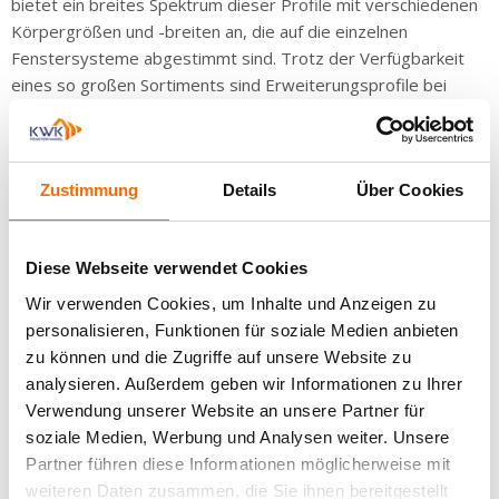
bietet ein breites Spektrum dieser Profile mit verschiedenen
mit AluClip
Körpergrößen und -breiten an, die auf die einzelnen
Balkontüren
Fenstersysteme abgestimmt sind. Trotz der Verfügbarkeit
aus
eines so großen Sortiments sind Erweiterungsprofile bei
Kunststoff
Fensterherstellern und Installateuren leider nicht sehr beliebt.
ultramatt
Schade, denn durch die Verwendung dieser Profile konnten
einige Montage- und Konstruktionsprobleme vermieden
Balkontüren
aus Holz
werden. Diese Situation kann aus Unkenntnis oder einfacher
Zustimmung
Details
Über Cookies
Vernachlässigung resultieren, nach dem Prinzip: Das
Denkmalschutztüren
wichtigste ist das Fenster und der Rest füllt sich mit etwas
Diese Webseite verwendet Cookies
auf der Baustelle.
Balkontüren
aus
Wir verwenden Cookies, um Inhalte und Anzeigen zu
Wann sollte ich die Erweiterung
Aluminium
personalisieren, Funktionen für soziale Medien anbieten
verwenden?
zu können und die Zugriffe auf unsere Website zu
Terrassentür
analysieren. Außerdem geben wir Informationen zu Ihrer
bei der Montage von Eingangs- oder Balkontür
Verwendung unserer Website an unsere Partner für
bei der Installation von Vorsatzrollläden
Hebeschiebetür
beim Einbau von Fenstern in Altbau
soziale Medien, Werbung und Analysen weiter. Unsere
Partner führen diese Informationen möglicherweise mit
Hebeschiebetür
Kunststoff
weiteren Daten zusammen, die Sie ihnen bereitgestellt