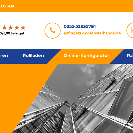
HLOSSEN
0355-52935781
anfrage@kwk-fensterhandel.de
0 / 5,00 Sehr gut
ren
Rollläden
Online-Konfigurator
Ra