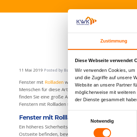
Haustüren
Eingangstüren
Kunststofftüren
Zustimmung
Kunststofftüren
mit AluClip
Diese Webseite verwendet 
Aluminiumtüren
11 Mai 2019
Posted by
Bartłomiej Karzycki
Fachwoerter 
Wir verwenden Cookies, um I
Nebeneingangstür
und die Zugriffe auf unsere 
Fenster mit
Rollladen
werden in den letzten Jahren imme
Website an unsere Partner fü
Balkontür
Menschen für diese Art von Fenstern. Fenster mit Rollla
möglicherweise mit weiteren
finden Sie eine große Auswahl an Fenstern mit Rolllade
der Dienste gesammelt habe
Balkontür
Fenstern mit Rollladen soll die anspruchsvollsten Kunden
Kunststoff
Einwilligungsauswahl
Fenster mit Rollladen können Ihren Kom
Balkontüren
Notwendig
aus
Ein höheres Sicherheitsgefühl in Ihrem Zuhause durch Ja
Kunststoff
Ostseite befinden, bewirken, dass wir länger und beque